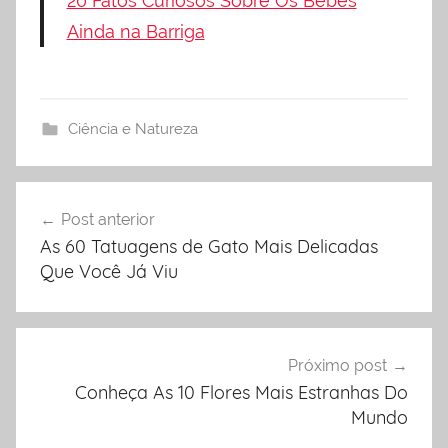
20 Fatos Curiosos Sobre Os Bebês
Ainda na Barriga
Ciência e Natureza
Post anterior
Navegação
As 60 Tatuagens de Gato Mais Delicadas
de
Que Você Já Viu
Post
Próximo post
Conheça As 10 Flores Mais Estranhas Do
Mundo