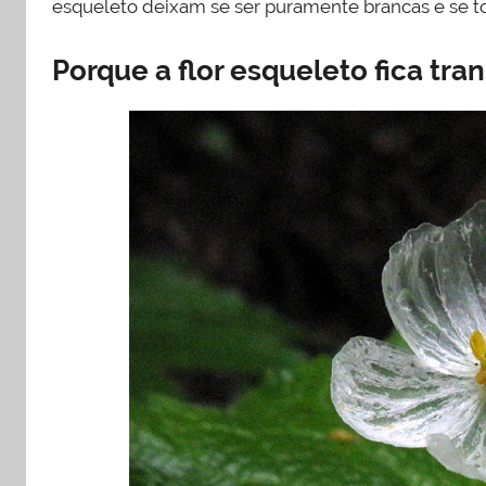
esqueleto deixam se ser puramente brancas e se t
Porque a flor esqueleto fica tr