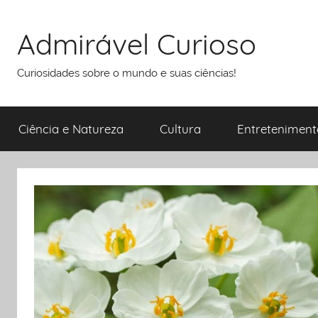
Pular
para
Admirável Curioso
o
conteúdo
Curiosidades sobre o mundo e suas ciências!
Ciência e Natureza
Cultura
Entreteniment