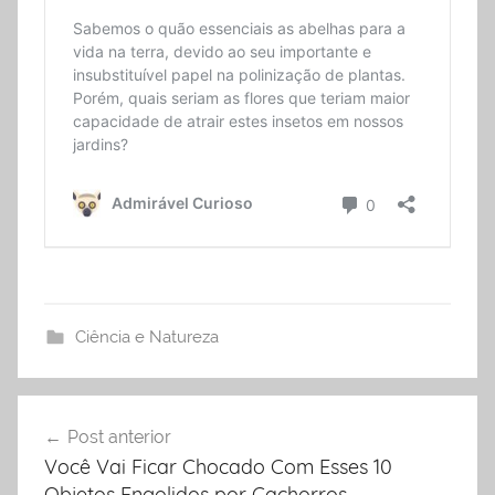
Ciência e Natureza
Post anterior
Navegação
Você Vai Ficar Chocado Com Esses 10
de
Objetos Engolidos por Cachorros