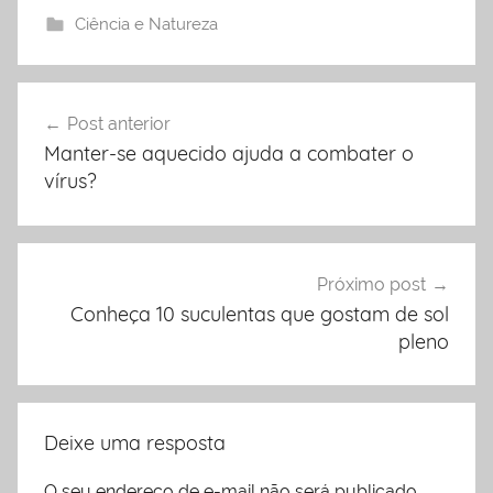
Ciência e Natureza
Post anterior
Navegação
Manter-se aquecido ajuda a combater o
de
vírus?
Post
Próximo post
Conheça 10 suculentas que gostam de sol
pleno
Deixe uma resposta
O seu endereço de e-mail não será publicado.