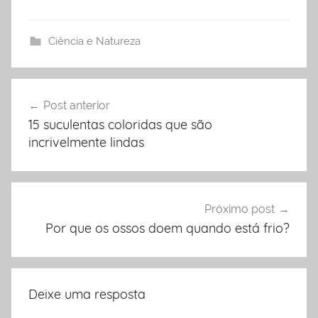
Ciência e Natureza
Post anterior
Navegação
15 suculentas coloridas que são
de
incrivelmente lindas
Post
Próximo post
Por que os ossos doem quando está frio?
Deixe uma resposta