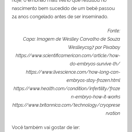
hoje, o embrião mais velho que resultou no
nascimento bem sucedido de um bebê passou
24 anos congelado antes de ser inseminado.
Fonte:
Capa: Imagem de Weslley Carvalho de Souza
Weslleycs97 por Pixabay
https://www.scientificamerican.com/article/how-
do-embryos-survive-th/
https://www.livescience.com/how-long-can-
embryos-stay-frozen.html
https://www.health.com/condition/infertility/froze
n-embryo-how-it-works
https://www.britannica.com/technology/cryoprese
rvation
Você também vai gostar de ler: