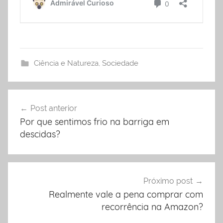
Ciência e Natureza
,
Sociedade
Post anterior
Navegação
Por que sentimos frio na barriga em
de
descidas?
Post
Próximo post
Realmente vale a pena comprar com
recorrência na Amazon?